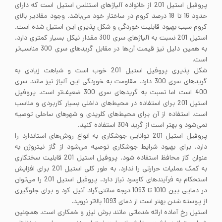
پروفیل استیل 201 از خانواده آلیاژهای استنلس استیل است که دارای
حدود 16 تا 18 درصد کروم در ساختار خود می‌باشد. وجود مقادیر بالای
کروم سبب بهبود قابلیت خوردگی و شکل پذیری این استیل شده است.
استیل 201 نسبت به آلیاژهای سری 300 مقدار نیکل بسیار کمتری دارد.
به همین دلیل نیز قیمت آن‌ها در مقابل گریدهای سری 300 مناسب‌تر
است.
شکل پذیری پروفیل استیل 201 خوب است و شباهت زیادی به
گریدهای سری 300 دارد. مقاومت به خوردگی این آلیاژ نیز مانند سری
400 است اما نسبت به گریدهای سری 300 ضعیف‌تر است. پروفیل
استیل 201 برای استفاده در محیط‌های داخلی بسیار کاربردی و مناسب
است. استفاده از آن برای محیط‌های کلریدی و شهرهای ساحلی توصیه
نمی‌شود و بهتر است از گرید 304 استفاده کنید.
پروفیل استیل 201 توانایی جوشکاری به انواع روش‌های استاندارد را
دارد. برای بهبود شرایط جوشکاری توصیه می‌شود از گاز نیتروژن به
عنوان کاز محافظ استفاده شود. پروفیل استیل 201 قابلیت سختکاری
به کمک عملیات حرارتی را ندارد. به طور کلی استیل 201 برای افزایش
استحکام به فرآیندهای کارسرد نیاز دارد. پروفیل استیل 201 را می‌توان
در دمایی بین 1010 تا 1093 درجه سانتی‌گراد آنیل کرد و برای جلوگیری
از پوسته شدن بهتر است از دمای 1093 بالاتر نروید.
استیل رخ آماده ارائه خدماتی مانند برش لیزر و خمکاری است. همچنین