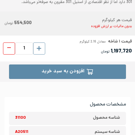
301 دارد اما از نظر اقتصادی از استیل 301 مقرون به صرفه‌تر می‌باشد.
قیمت هر کیلوگرم
554,500
تومان
بدون مالیات بر ارزش افزوده
قیمت
۱
شاخه
معادل
2.16
کیلوگرم
پروفیل ا
1,197,720
تومان
افزودن به سبد خرید
مشخصات محصول
شناسه محصول
31100
شناسه سیستم
A20511