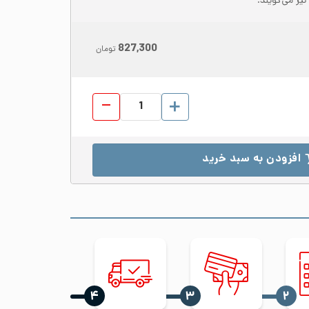
827,300
تومان
پروفیل استیل 304 ابعاد 20*40 ضخامت 0.8 براق شاخه 6 متری عدد
افزودن به سبد خرید
‍۴
‍۳
‍۲