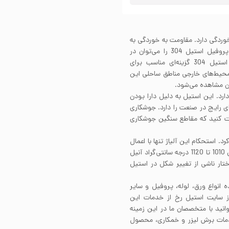
یون و خوردگی دارد. مقاومت به خوردگی به
واسطه حضور عناصر آلیاژی در ساختار این استیل هستند. پروفیل استیل 304 را می‌توان در
محیط‌های با رطوبت بالا به راختی استفاده کرد. پروفیل استیل 304 گزینه‌ای مناسب برای
 محیط‌های خارجی مناطق ساحلی این
آن مشاهده می‌شود.
خوبی دارد. این استیل به دلیل دارا بودن
ای رایج در صنعت را دارد. جوشکاری
نجام می‌شود. البته دقت کنید که مقاطع سنگین جوشکاری
تکاری کرد. استحکام این آلیاژ تنها با اعمال
کارسرد افزایش می‌یابد. پروفیل استیل 304 را در دمایی بین 1010 تا 1120 درجه سانتی‌گراد آنیل
ختار ناشی از تغییر شکل در استیل
ه انواع ورق، لوله، پروفیل و سایر
از سایت استیل رخ از خدمات این
انید با متخصصان ما در این زمینه
ز خدمات برش لیزر و خمکاری، محصول