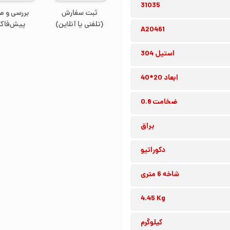
31035
ثبت سفارش
بررسی و ص
(تلفنی یا آنلاین)
پیش‌فاکت
A20461
استیل 304
ابعاد 20*40
ضخامت 0.8
براق
دکوراتیو
شاخه 6 متری
4.45 Kg
کیلوگرم