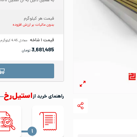
به همین دلیل به آن استیل 18/8 نیز می‌گویند.
قیمت هر کیلوگرم
بدون مالیات بر ارزش افزوده
قیمت
۱
شاخه
معادل
4.45
کیلوگرم
3,681,485
تومان
استیل‌رخ
راهنمای خرید از
‍۱