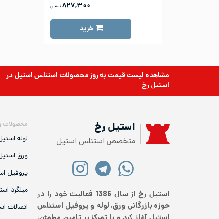
۸۲۷,۳۰۰
تومان
خرید
مشاهده لیست قیمت به روز
محصولات استنلس استیل
در
استیل رخ
محصولات و
استیل رخ
لوله استیل
متخصص استنلس استیل
ورق استیل
پروفیل اس
میلگرد است
استیل رخ از سال 1386 فعالیت خود را در
حوزه بازرگانی ورق، لوله و پروفیل استنلس
اتصالات اس
استیل آغاز کرد و با تمرکز بر تامین مطمئن،