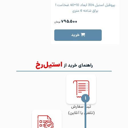
پروفیل استیل 304 ابعاد 10*40 ضخامت 1
براق شاخه 6 متری
۷۹۵,۵۰۰
تومان
خرید
استیل‌رخ
راهنمای خرید از
‍۱
ثبت سفارش
(تلفنی یا آنلاین)