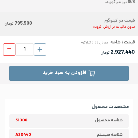
18/8 نیز می‌گویند.
قیمت هر کیلوگرم
795,500
تومان
بدون مالیات بر ارزش افزوده
قیمت
۱
شاخه
معادل
3.68
کیلوگرم
پروفیل ا
2,927,440
تومان
افزودن به سبد خرید
مشخصات محصول
شناسه محصول
31008
شناسه سیستم
A20440