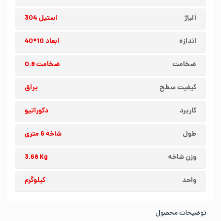
آلیاژ
استیل 304
اندازه
ابعاد 10*40
ضخامت
ضخامت 0.8
کیفیت سطح
براق
کاربرد
دکوراتیو
طول
شاخه 6 متری
وزن شاخه
3.68 Kg
واحد
کیلوگرم
توضیحات محصول