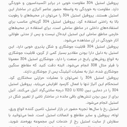
پروفیل استیل 304 مقاومت خوبی در برابر اکسیداسیون و خوردگی
دارد. مقاومت به خوردگی به واسطه حضور عناصر آلیاژی در ساختار این
استیل هستند. پروفیل استیل 304 را می‌توان در محیط‌های با رطوبت
بالا به راختی استفاده کرد. پروفیل استیل 304 گزینه‌ای مناسب برای
استفاده‌های داخلی در مناطق ساحلی است. برای استفاده در محیط‌های
خارجی مناطق ساحلی این استیل ایده‌آل نیست و پس از مدتی طولانی
آثار خوردگی در آن مشاهده می‌شود.
پروفیل استیل 304 قابلیت جوشکاری و شکل پذیری خوبی دارد. این
استیل به دلیل دارا بودن مقادیر بسیار کمی از کربن، قابلیت جوشکاری
به انواع روش‌های رایج در صنعت را دارد. جوشکاری استیل 304 معمولا
با فیلر متال 308 انجام می‌شود. البته دقت کنید که مقاطع سنگین
جوشکاری شده، نیاز به عملیات آنیلینگ پس از جوشکاری دارند.
پروفیل استیل 304 را نمی‌توان با عملیات حرارتی سختکاری کرد.
استحکام این آلیاژ تنها با اعمال کارسرد افزایش می‌یابد. پروفیل استیل
304 را در دمایی بین 1010 تا 1120 درجه سانتی‌گراد آنیل می‌کنند. آنیل
برای از بین بردن تنش‌های باقی مانده در ساختار ناشی از تغییر شکل در
استیل انجام می‌شود.
استیل رخ با سال‌ها تجربه حضور در بازار استیل، تامین کننده انواع ورق،
لوله، پروفیل و سایر مقاطع و اتصالات استیل است. شما می‌توانید با
سفارش از سایت استیل رخ از خدمات این مجموعه بهره‌مند شوید.