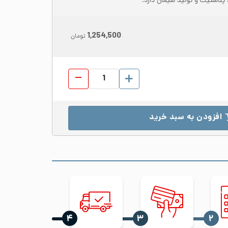
پلاستیک و تولید سیمان دارد.
1,254,500
تومان
ورق شیت استیل 309S ابعاد 1500*3000 ضخامت 20 مات No.1 عدد
افزودن به سبد خرید
‍۴
‍۳
‍۲