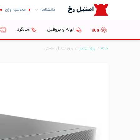
Ski
استیل رخ
دانشنامه
محاسبه وزن
t
conten
ورق
لوله و پروفیل
میلگرد
خانه
/
ورق استیل
/
ورق استیل صنعتی