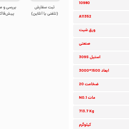
10980
ثبت سفارش
بررسی و ص
(تلفنی یا آنلاین)
پیش‌فاکت
A11352
ورق شیت
صنعتی
استیل 309S
ابعاد 1500*3000
ضخامت 20
مات NO.1
713.7 Kg
کیلوگرم