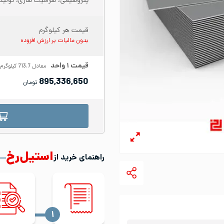
پتروشیمی، سرامیک سازی، تولید 
قیمت هر کیلوگرم
بدون مالیات بر ارزش افزوده
قیمت
۱
واحد
معادل
713.7
کیلوگرم
895,336,650
تومان
استیل‌رخ
راهنمای خرید از
‍۱