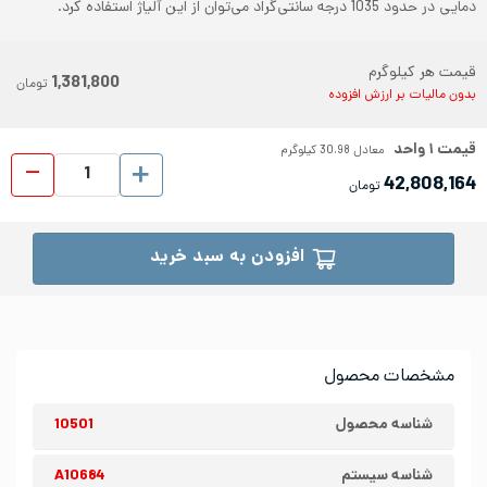
دمایی در حدود 1035 درجه سانتی‌گراد می‌توان از این آلیاژ استفاده کرد.
قیمت هر کیلوگرم
1,381,800
تومان
بدون مالیات بر ارزش افزوده
قیمت
۱
واحد
معادل
30.98
کیلوگرم
ورق شیت
42,808,164
تومان
افزودن به سبد خرید
مشخصات محصول
شناسه محصول
10501
شناسه سیستم
A10684