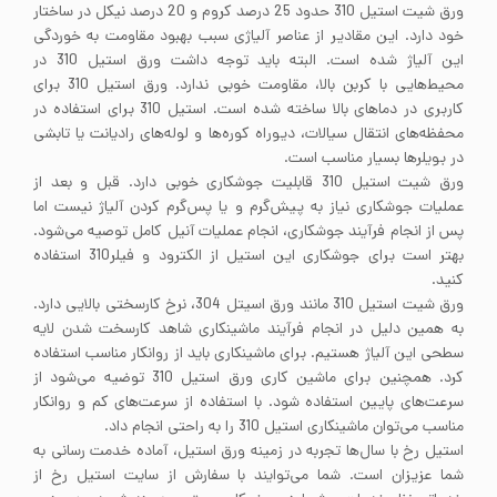
ورق شیت استیل 310 حدود 25 درصد کروم و 20 درصد نیکل در ساختار
خود دارد. این مقادیر از عناصر آلیاژی سبب بهبود مقاومت به خوردگی
این آلیاژ شده است. البته باید توجه داشت ورق استیل 310 در
محیط‌هایی با کربن بالا، مقاومت خوبی ندارد. ورق استیل 310 برای
کاربری در دماهای بالا ساخته شده است. استیل 310 برای استفاده در
محفظه‌های انتقال سیالات، دیوراه کوره‌ها و لوله‌های رادیانت یا تابشی
در بویلرها بسیار مناسب است.
ورق شیت استیل 310 قابلیت جوشکاری خوبی دارد. قبل و بعد از
عملیات جوشکاری نیاز به پیش‌گرم و یا پس‌گرم کردن آلیاژ نیست اما
پس از انجام فرآیند جوشکاری، انجام عملیات آنیل کامل توصیه می‌شود.
بهتر است برای جوشکاری این استیل از الکترود و فیلر310 استفاده
کنید.
ورق شیت استیل 310 مانند ورق اسیتل 304، نرخ کارسختی بالایی دارد.
به همین دلیل در انجام فرآیند ماشینکاری شاهد کارسخت شدن لایه
سطحی این آلیاژ هستیم. برای ماشینکاری باید از روانکار مناسب استفاده
کرد. همچنین برای ماشین کاری ورق استیل 310 توضیه می‌شود از
سرعت‌های پایین استفاده شود. با استفاده از سرعت‌های کم و روانکار
مناسب می‌توان ماشینکاری استیل 310 را به راحتی انجام داد.
استیل رخ با سال‌ها تجربه در زمینه ورق استیل، آماده خدمت رسانی به
شما عزیزان است. شما می‌توایند با سفارش از سایت استیل رخ از