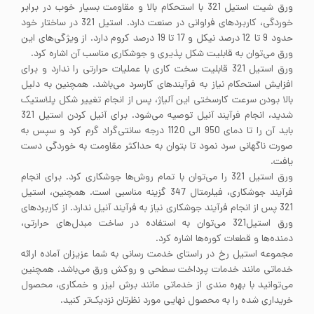
ورق شیت استیل 321 با استحکام بالا و مقاومت بسیار خوب در برابر
خوردگی، کاربردهای فراوانی در صنعت دارد. استیل 321 در ساختار خود
حدود 9 تا 12 درصد نیکل و 17 تا 19 درصد کروم دارد. از ویژگی‌های این
ورق می‌توان به قابلیت شکل پذیری و جوشکاری مناسب آن اشاره کرد.
ورق استیل 321 قابلیت سخت کاری با عملیات حرارتی را ندارد و برای
افزایش استحکام نیاز به فرآیندهای کارسرد می‌باشد. همچنین به دلیل
بالا بودن سرعت کارسختی این آلیاژ، پس از انجام تغییر شکل پلاستیک
شدید، انجام فرآیند آنیل توصیه می‌شود. برای آنیل کردن استیل 321
باید آن را تا دمای 950 الی 1120 درجه سانتی‌گراد گرم کرد و سپس به
صورت ناگهانی سرد نمود تا بتوان به حداکثر مقاومت به خوردگی دست
یافت.
ورق استیل 321 را می‌توان با تمام روش‌ها جوشکاری کرد. برای انجام
فرآیند جوشکاری، فیلرمتال 347 گزینه مناسبی است. همچنین، استیل
321 پس از انجام فرآیند جوشکاری نیاز به فرآیند آنیل ندارد. از کاربردهای
ورق استیل321 می‌توان به استفاده در ساخت مبدل‌های حرارتی،
دمنده‌ها و قطعات کوره‌ها اشاره کرد.
مجموعه استیل رخ در راستای خدمت رسانی به شما عزیزان آماده ارائه
خدماتی مانند خدمات پرداخت سطحی و روکش ورق می‌باشد. همچنین
می‌توانید با بهره مندی از خدماتی مانند برش لیزر و خمکاری، محصول
خریداری شده را به محصول نهایی مورد نظرتان نزدیک‌تر کنید.