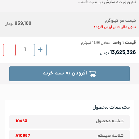
نام ورق ضد سایش نیز می‌شناسند.
قیمت هر کیلوگرم
859,100
تومان
بدون مالیات بر ارزش افزوده
قیمت
۱
واحد
معادل
15.86
کیلوگرم
ورق شیت
13,625,326
تومان
افزودن به سبد خرید
مشخصات محصول
شناسه محصول
10463
شناسه سیستم
A10667