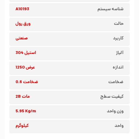
شناسه سیستم
A10193
حالت
ورق رول
کاربرد
صنعتی
آلیاژ
استیل 304
اندازه
عرض 1250
ضخامت
ضخامت 0.6
کیفیت سطح
مات 2B
وزن واحد
5.95 Kg/m
واحد
کیلوگرم