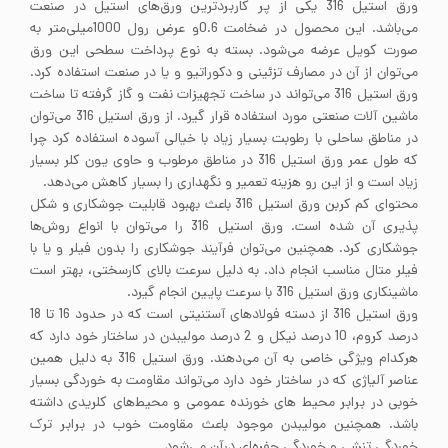
ورق استیل 316 یکی از پر کاربردترین ورق‌های استیل در صنعت
می‌باشد. این محصول در ضخامت 0.6و عرض رول 1000میلی‌متر به
صورت کویل عرضه می‌شود. بسته به نوع پرداخت سطحی این ورق
می‌توان از آن در مصارف تزئینی و دکوراتیو و یا در صنعت استفاده کرد.
ورق استیل 316 می‌تواند در ساخت تجهیزات نفت و گاز گرفته تا ساخت
ماشین آلات صنعتی مورد استفاده قرار گیرد. از ورق استیل 316 می‌توان
در مناطق ساحلی با رطوبت بسیار زیاد با خیالی آسوده استفاده کرد چرا
که طول عمر ورق استیل 316 در مناطق مرطوب و حاوی یون کلر بسیار
زیاد است و از این رو هزینه تعمیر و نگهداری را بسیار کاهش می‌دهد.
محتوای کم کربن ورق استیل 316 باعث بهبود قابلیت جوشکاری و شکل
پذیری آن شده است. ورق استیل 316 را می‌توان با انواع روش‌ها
جوشکاری کرد. همچنین می‌توان فرآیند جوشکاری را بدون فیلر و یا با
فیلر متال مناسب انجام داد. به دلیل سرعت بالای کارسختی، بهتر است
ماشینکاری ورق استیل 316 با سرعت پایین انجام گیرد.
ورق استیل 316 از دسته فولادهای آستنیتی است که در حدود 16 تا 18
درصد کروم، 10 درصد نیکل و 2 درصد مولیبدن در ساختار خود دارد که
هرکدام ویژگی خاصی به آن می‌دهند. ورق استیل 316 به دلیل همین
عناصر آلیاژی که در ساختار خود دارد می‌تواند مقاومت به خوردگی بسیار
خوبی در برابر محیط های خورنده عمومی و محیط‌های کلریدی داشته
باشد. همچنین مولیبدن موجود باعث مقاومت خوب در برابر ترک
خوردگی تنشی و خوردگی حفره‌ای درآن می‌‌شود.