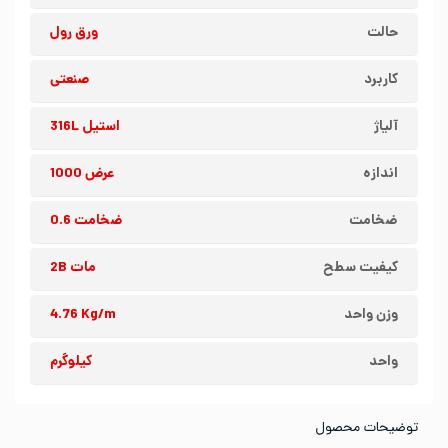
حالت
ورق رول
کاربرد
صنعتی
آلیاژ
استیل 316L
اندازه
عرض 1000
ضخامت
ضخامت 0.6
کیفیت سطح
مات 2B
وزن واحد
4.76 Kg/m
واحد
کیلوگرم
توضیحات محصول