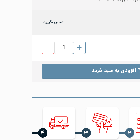
 را تا این دما حفظ کند.
تماس بگیرید
ورق رول استیل 316L عرض 1220 ضخامت 0.3 خش دار No.4 عدد
افزودن به سبد خرید
‍۴
‍۳
‍۲