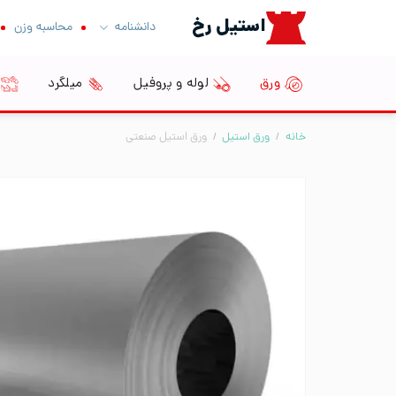
Ski
استیل رخ
دانشنامه
محاسبه وزن
t
conten
ورق
لوله و پروفیل
میلگرد
خانه
/
ورق استیل
/
ورق استیل صنعتی