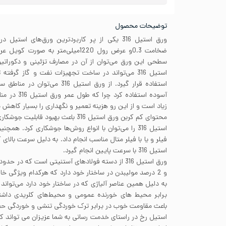
توضیحات محصول
ورق استیل 316 یکی از پر کاربردترین ورق‌های ا
ضخامت 0.3و عرض رول 1220میلی‌متر به 
سطحی این ورق می‌توان از آن در مصارف تزئینی و دکوراتیو
استیل 316 می‌تواند در ساخت تجهیزات نفت و گاز گر
استفاده قرار گیرد. از ورق استیل 16
آسوده استفاده
زیاد است و از این رو هزینه تعمیر و نگهداری را بسیار کاهش 
محتوای کم کربن ورق استیل 316 باعث بهب
استیل 316 را می‌توان با انواع روش‌ها جوشکاری کرد. ه
فیلر و یا با فیلر متال مناسب انجام داد. به دلیل سرعت بالا
استیل 316 با سرعت پایین انجام گیرد.
به دلیل همین عناصر آلیاژی که در ساختار خود دارد می‌توان
برابر محیط های خورنده عمومی و محیط‌های کلریدی داشت
باعث مقاومت خوب در برابر ترک خوردگی تنشی و خوردگی حفره
استیل رخ در راستای خدمت رسانی به شما عزیزان می تواند 