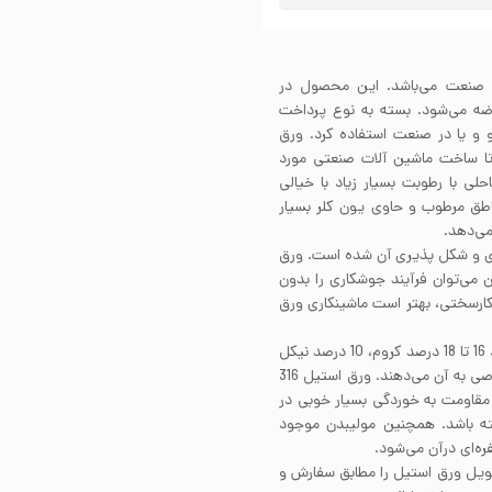
ستیل در صنعت می‌باشد. این محصول در
صورت کویل عرضه می‌شود. بسته به نوع پرداخت
 و یا در صنعت استفاده کرد. ورق
فته تا ساخت ماشین آلات صنعتی مورد
3 می‌توان در مناطق ساحلی با رطوبت بسیار زیاد با خیالی
 کرد چرا که طول عمر ورق استیل 316 در مناطق مرطوب و حاوی یون کلر بسیار
می‌دهد.
ود قابلیت جوشکاری و شکل پذیری آن شده است. ورق
مچنین می‌توان فرآیند جوشکاری را بدون
ی کارسختی، بهتر است ماشینکاری ورق
ورق استیل 316 از دسته فولادهای آستنیتی است که در حدود 16 تا 18 درصد کروم، 10 درصد نیکل
و 2 درصد مولیبدن در ساختار خود دارد که هرکدام ویژگی خاصی به آن می‌دهند. ورق استیل 316
د مقاومت به خوردگی بسیار خوبی در
ه باشد. همچنین مولیبدن موجود
‌ای درآن می‌‌شود.
کویل ورق استیل را مطابق سفارش و