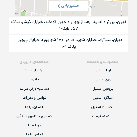
مسیریابی
تهران، بزرگراه آفریقا، بعد از چهارراه جهان کودک ، خیابان کیش، پلاک
۵۷، طبقه ۱
تهران، شادآباد، خیابان شهید طارمی (۱۷ شهریور)، خیایان پرچین،
پلاک ۱۰۱
محصولات و خدمات
صفحه‌های کاربردی
لوله استیل
راهنمای خرید
ورق استیل
دانلود
پروفیل استیل
محاسبه وزنی فلزات
میلگرد استیل
قوانین و مقررات
اتصالات استیل
همکاری با ما
استعلام قیمت
همکاری با تامین کنندگان
درباره ما
تماس با ما