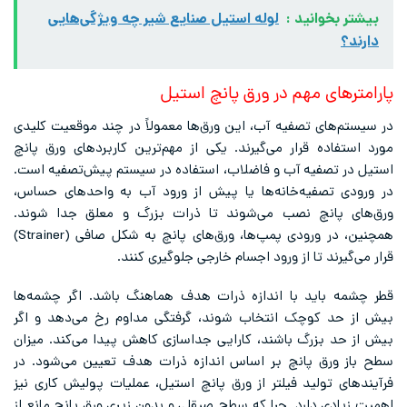
بیشتر بخوانید :
لوله استیل صنایع شیر چه ویژگی‌هایی
دارند؟
پارامترهای مهم در ورق پانچ استیل
در سیستم‌های تصفیه آب، این ورق‌ها معمولاً در چند موقعیت کلیدی
مورد استفاده قرار می‌گیرند. یکی از مهم‌ترین کاربردهای ورق پانچ
استیل در تصفیه آب و فاضلاب، استفاده در سیستم پیش‌تصفیه است.
در ورودی تصفیه‌خانه‌ها یا پیش از ورود آب به واحدهای حساس،
ورق‌های پانچ نصب می‌شوند تا ذرات بزرگ و معلق جدا شوند.
همچنین، در ورودی پمپ‌ها، ورق‌های پانچ به شکل صافی (Strainer)
قرار می‌گیرند تا از ورود اجسام خارجی جلوگیری کنند.
قطر چشمه باید با اندازه ذرات هدف هماهنگ باشد. اگر چشمه‌ها
بیش از حد کوچک انتخاب شوند، گرفتگی مداوم رخ می‌دهد و اگر
بیش از حد بزرگ باشند، کارایی جداسازی کاهش پیدا می‌کند. میزان
سطح باز ورق پانچ بر اساس اندازه ذرات هدف تعیین می‌شود. در
فرآیندهای تولید فیلتر از ورق پانچ استیل، عملیات پولیش کاری نیز
اهمیت زیادی دارد. چرا که سطح صیقلی و بدون زبری ورق پانچ مانع از