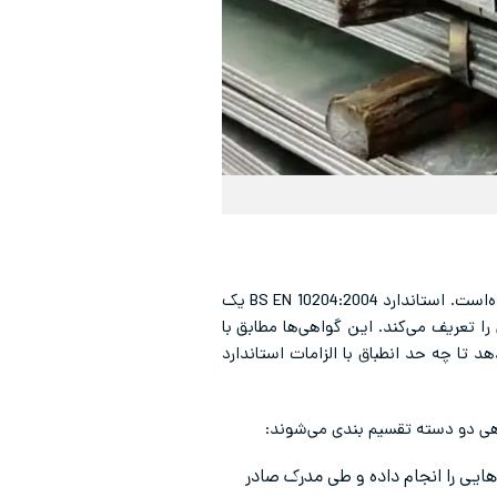
همانطور که اشاره شد، استاندارد EN 10204 برای بخش متالورژی و استاندارد مدارک بازرسی محصولات فلزی تبیین شده‌است. استاندارد BS EN 10204:2004 یک
انواع مختلف گواهی‌های بازرسی را تعریف می‌کند. این گواهی‌ها مطابق با
 تا چه حد انطباق با الزامات استاندارد
یی را انجام داده و طی مدرک صادر