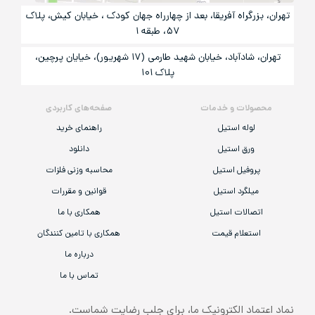
تهران، بزرگراه آفریقا، بعد از چهارراه جهان کودک ، خیابان کیش، پلاک
۵۷، طبقه ۱
تهران، شادآباد، خیابان شهید طارمی (۱۷ شهریور)، خیایان پرچین،
پلاک ۱۰۱
محصولات و خدمات
صفحه‌های کاربردی
لوله استیل
راهنمای خرید
ورق استیل
دانلود
پروفیل استیل
محاسبه وزنی فلزات
میلگرد استیل
قوانین و مقررات
اتصالات استیل
همکاری با ما
استعلام قیمت
همکاری با تامین کنندگان
درباره ما
تماس با ما
نماد اعتماد الکترونیک ما، برای جلب رضایت شماست.