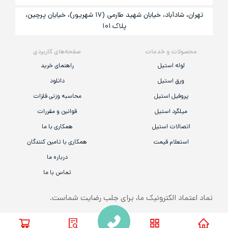
تهران، شادآباد، خیابان شهید طارمی (۱۷ شهریور)، خیایان پرچین،
پلاک ۱۰۱
محصولات و خدمات
صفحه‌های کاربردی
لوله استیل
راهنمای خرید
ورق استیل
دانلود
پروفیل استیل
محاسبه وزنی فلزات
میلگرد استیل
قوانین و مقررات
اتصالات استیل
همکاری با ما
استعلام قیمت
همکاری با تامین کنندگان
درباره ما
تماس با ما
نماد اعتماد الکترونیک ما، برای جلب رضایت شماست.
همه‌ی حقوق مادی و معنوی این وب‌سایت به «شرکت گام استیل صنعت قشم» تعلق