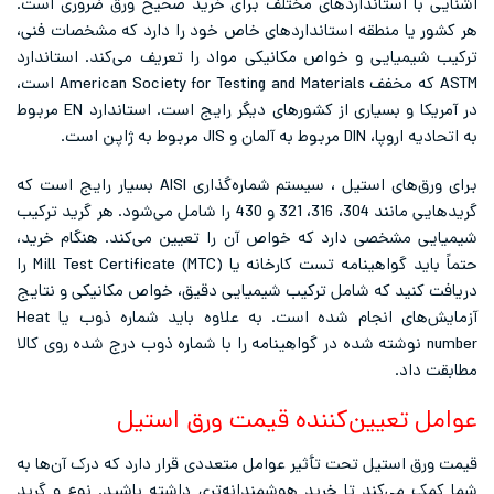
آشنایی با استانداردهای مختلف برای خرید صحیح ورق ضروری است.
هر کشور یا منطقه استانداردهای خاص خود را دارد که مشخصات فنی،
ترکیب شیمیایی و خواص مکانیکی مواد را تعریف می‌کند. استاندارد
ASTM که مخفف American Society for Testing and Materials است،
در آمریکا و بسیاری از کشورهای دیگر رایج است. استاندارد EN مربوط
به اتحادیه اروپا، DIN مربوط به آلمان و JIS مربوط به ژاپن است.
برای ورق‌های استیل ، سیستم شماره‌گذاری AISI بسیار رایج است که
گریدهایی مانند 304، 316، 321 و 430 را شامل می‌شود. هر گرید ترکیب
شیمیایی مشخصی دارد که خواص آن را تعیین می‌کند. هنگام خرید،
حتماً باید گواهینامه تست کارخانه یا Mill Test Certificate (MTC) را
دریافت کنید که شامل ترکیب شیمیایی دقیق، خواص مکانیکی و نتایج
آزمایش‌های انجام شده است. به علاوه باید شماره ذوب یا Heat
number نوشته شده در گواهینامه را با شماره ذوب درج شده روی کالا
مطابقت داد.
عوامل تعیین‌کننده قیمت ورق استیل
قیمت ورق استیل تحت تأثیر عوامل متعددی قرار دارد که درک آن‌ها به
شما کمک می‌کند تا خرید هوشمندانه‌تری داشته باشید. نوع و گرید