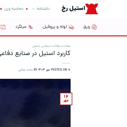
Ski
استیل رخ
دانشنامه
محاسبه وزن
t
conten
ورق
لوله و پروفیل
میلگرد
مقالات
,
مقالات استنلس استیل
کاربرد استیل در صنایع دفاع
۱۶ مهر ۱۴۰۴
POSTED ON
BY
حامد جلالی
۱۶
مهر