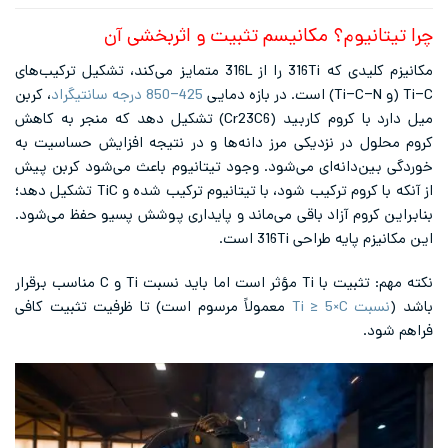
چرا تیتانیوم؟ مکانیسم تثبیت و اثربخشی آن
مکانیزم کلیدی که 316Ti را از 316L متمایز می‌کند، تشکیل ترکیب‌های
Ti–C (و Ti–C–N) است. در بازه دمایی
425–850 درجه سانتیگراد
، کربن
میل دارد با کروم کاربید (Cr23C6) تشکیل دهد که منجر به کاهش
کروم محلول در نزدیکی مرز دانه‌ها و در نتیجه افزایش حساسیت به
خوردگی بین‌دانه‌ای می‌شود. وجود تیتانیوم باعث می‌شود کربن پیش
از آنکه با کروم ترکیب شود، با تیتانیوم ترکیب شده و TiC تشکیل دهد؛
بنابراین کروم آزاد باقی می‌ماند و پایداری پوشش پسیو حفظ می‌شود.
این مکانیزم پایه طراحی 316Ti است.
نکته مهم: تثبیت با Ti مؤثر است اما باید نسبت Ti و C مناسب برقرار
باشد (
نسبت Ti ≥ 5×C
معمولاً مرسوم است) تا ظرفیت تثبیت کافی
فراهم شود.