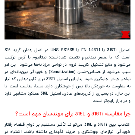
استیل 316Ti یا EN 1.4571 یا UNS S31635 در اصل همان گرید 316
است که با عنصر
تیتانیوم
تثبیت شده‌است؛ تیتانیوم با کربن ترکیب
می‌شود و مانع تشکیل کاربید کروم در نواحی مرزدانه‌ها می‌شود. این امر
سبب می‌شود از حساس-شدن (Sensitization) و خوردگی بین‌دانه‌ای در
نواحی جوش جلوگیری شود. بنابراین استیل 316Ti برای کاربردهایی که نیاز
به مقاومت به خوردگی بالا پس از جوشکاری دارند بسیار مناسب است. با
این حال، در بسیاری از کاربردهای عادی، استیل 316L عملکرد مشابهی دارد
و در بازار رایج‌تر است.
چرا مقایسه 316Ti و 316L برای مهندسان مهم است؟
انتخاب بین 316Ti و 316L می‌تواند تأثیر مستقیم بر دوامِ قطعه، رفتار
خوردگی، نیازهای جوشکاری و هزینه نگهداری داشته باشد. اشتباه در