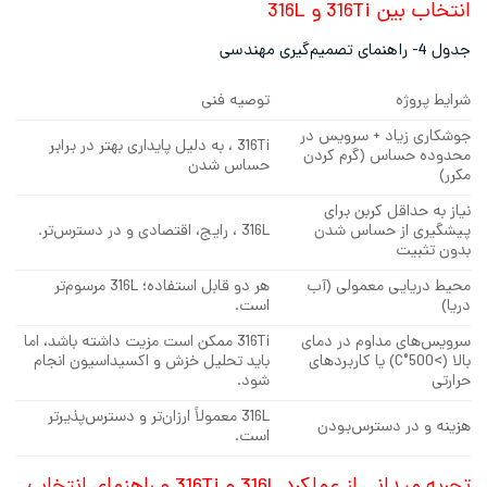
انتخاب بین 316Ti و 316L
جدول 4- راهنمای تصمیم‌گیری مهندسی
شرایط پروژه
توصیه فنی
جوشکاری زیاد + سرویس در
316Ti ، به دلیل پایداری بهتر در برابر
محدوده حساس (گرم کردن
حساس شدن
مکرر)
نیاز به حداقل کربن برای
پیشگیری از حساس شدن
316L ، رایج، اقتصادی و در دسترس‌تر.
بدون تثبیت
محیط دریایی معمولی (آب
هر دو قابل‌ استفاده؛ 316L مرسوم‌تر
دریا)
است.
سرویس‌های مداوم در دمای
316Ti ممکن است مزیت داشته باشد، اما
بالا (>500°C) یا کاربردهای
باید تحلیل خزش و اکسیداسیون انجام
حرارتی
شود.
316L معمولاً ارزان‌تر و دسترس‌پذیرتر
هزینه و در دسترس‌بودن
است.