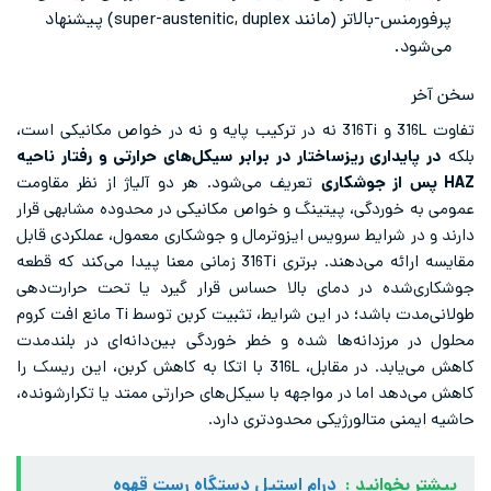
پرفورمنس-بالاتر (مانند super-austenitic, duplex) پیشنهاد
می‌شود.
سخن آخر
تفاوت 316L و 316Ti نه در ترکیب پایه و نه در خواص مکانیکی است،
بلکه
در پایداری ریزساختار در برابر سیکل‌های حرارتی و رفتار ناحیه
HAZ پس از جوشکاری
تعریف می‌شود. هر دو آلیاژ از نظر مقاومت
عمومی به خوردگی، پیتینگ و خواص مکانیکی در محدوده مشابهی قرار
دارند و در شرایط سرویس ایزوترمال و جوشکاری معمول، عملکردی قابل
مقایسه ارائه می‌دهند. برتری 316Ti زمانی معنا پیدا می‌کند که قطعه
جوشکاری‌شده در دمای بالا حساس قرار گیرد یا تحت حرارت‌دهی
طولانی‌مدت باشد؛ در این شرایط، تثبیت کربن توسط Ti مانع افت کروم
محلول در مرزدانه‌ها شده و خطر خوردگی بین‌دانه‌ای در بلندمدت
کاهش می‌یابد. در مقابل، 316L با اتکا به کاهش کربن، این ریسک را
کاهش می‌دهد اما در مواجهه با سیکل‌های حرارتی ممتد یا تکرارشونده،
حاشیه ایمنی متالورژیکی محدودتری دارد.
بیشتر بخوانید :
درام استیل دستگاه رست قهوه