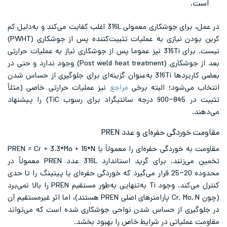
است.
در عمل، برای جوشکاری معمولی 316L اغلب کفایت می‌کند و به‌دلیل کم
کربن بودن نیازی به عملیات تثبیت‌کننده پس از جوشکاری (PWHT)
نیست. برای 316Ti نیز عموما پس از جوشکاری نیاز به عملیات حرارتی
بعد از جوشکاری (Post weld heat treatment) وجود ندارد و حتی در
بعضی کاربردها 316Ti به‌عنوان گزینه‌ای برای جلوگیری از حساس شدن
انتخاب می‌شود؛ البته برخی
مراجع
نیز عملیات حرارتی خاصی (مثلاً
تثبیت در 845–900 درجه سانتیگراد برای رسوب TiC) را پیشنهاد
می‌دهند.
مقاومت خوردگی حفره‌ای و عدد PREN
مقاومت به خوردگی حفره‌ای را معمولاً با PREN = Cr + 3.3*Mo + 16*N
تخمین می‌زنند. برای گرید استاندارد 316L عدد PREN معمولاً در
محدوده 20–25 قرار می‌گیرد که خوردگی حفره‌ای یا پیتینگ را تا حدی
کنترل می‌کند. وجود Ti به‌تنهایی به‌طور مستقیم PREN را بالا نمی‌برد
(چون Cr, Mo, N پارامترهای اصلی PREN هستند)، اما اثر غیرمستقیم آن
در جلوگیری از حساس شدن نواحی جوشکاری شده است که می‌تواند
مقاومت عملیاتی در شرایط خاص را بهبود بخشد.